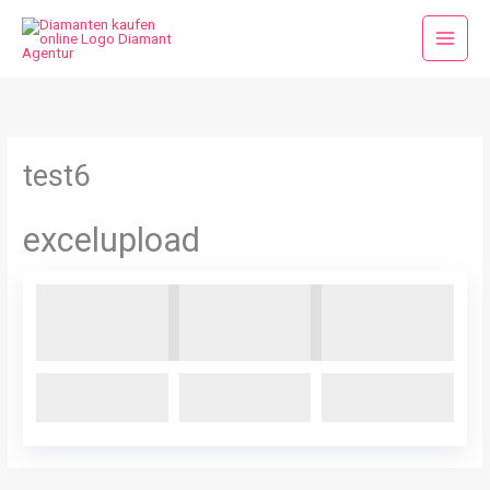
Zum
Inhalt
springen
test6
excelupload